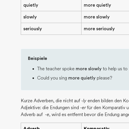
quietly
more quietly
slowly
more slowly
seriously
more seriously
Beispiele
The teacher spoke
more slowly
to help us to
Could you sing
more quietly
please?
Kurze Adverben, die nicht auf
-ly
enden bilden den Kom
Adjektive: die Endungen sind
-er
für den Komparativ 
Adverb auf -
e
, wird es entfernt bevor die Endung ang
Adverb
Komparativ