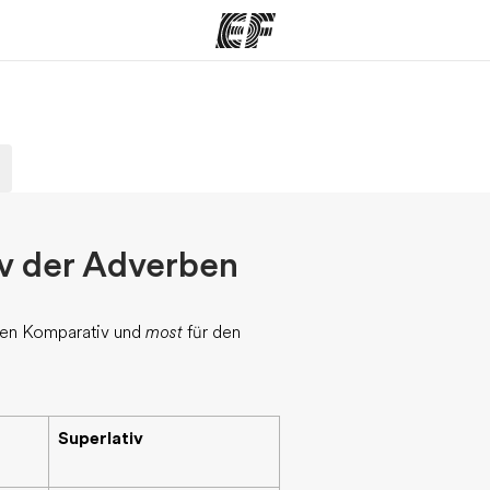
amme
Büros
Üb
e ansehen
Büros in der Nähe
Wer
v der Adverben
den Komparativ und
most
für den
Superlativ