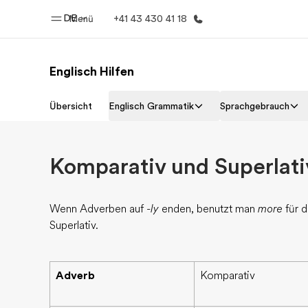
DE
Menü
+41 43 430 41 18
Englisch Hilfen
Home
Progr
Übersicht
Englisch Grammatik
Sprachgebrauch
Willkommen bei EF
Alle Programm
Komparativ und Superlati
Wenn Adverben auf
-ly
enden, benutzt man
more
für 
Superlativ.
Adverb
Komparativ