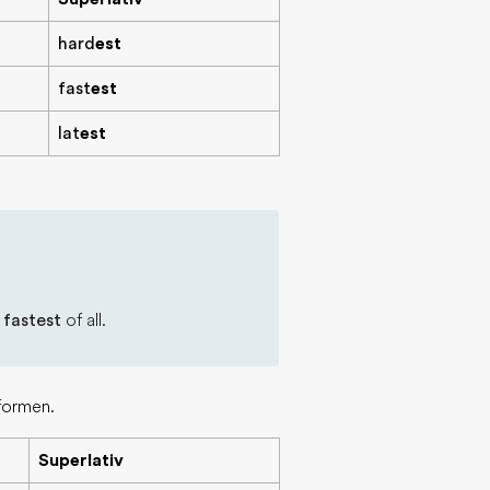
hard
est
fast
est
lat
est
e
fastest
of all.
formen.
Superlativ