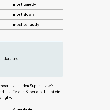
most quietly
most slowly
most seriously
 understand.
parativ und den Superlativ wir
und
-est
für den Superlativ. Endet ein
efügt wird.
Superlativ