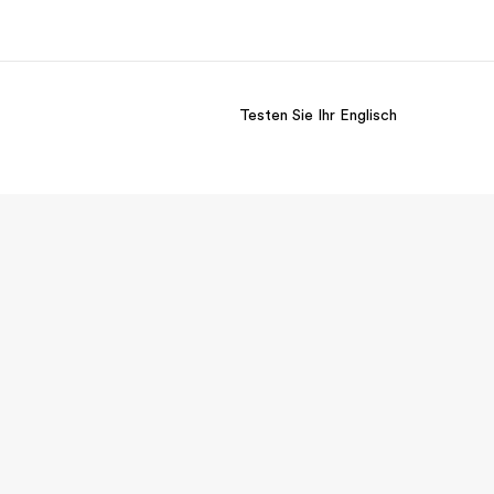
Testen Sie Ihr Englisch
er uns
Karriere
 wir sind
Teil des Teams werden