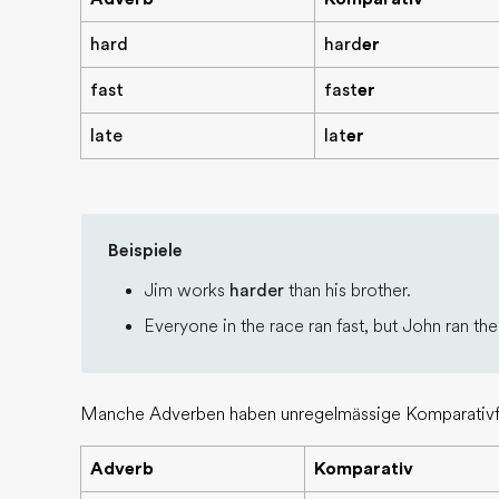
hard
hard
er
fast
fast
er
late
lat
er
Beispiele
Jim works
harder
than his brother.
Everyone in the race ran fast, but John ran th
Manche Adverben haben unregelmässige Komparativ
Adverb
Komparativ