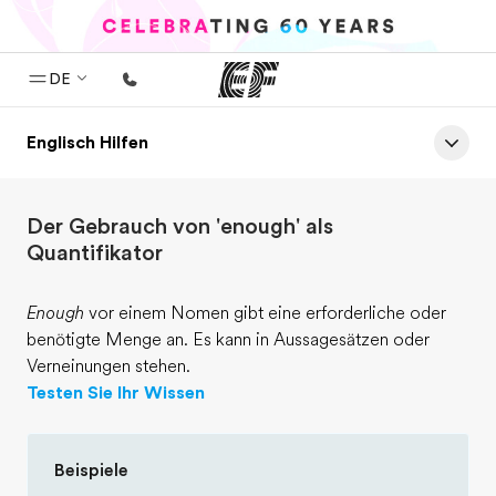
DE
Englisch Hilfen
Home
Willkommen bei EF
Der Gebrauch von 'enough' als
Programme
Quantifikator
Alle Programme ansehen
Büros
Enough
vor einem Nomen gibt eine erforderliche oder
benötigte Menge an. Es kann in Aussagesätzen oder
Büros in der Nähe
Verneinungen stehen.
Testen Sie Ihr Wissen
Über uns
Wer wir sind
Beispiele
Karriere