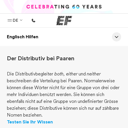
DE
Englisch Hilfen
Home
Willkommen bei EF
Der Distributiv bei Paaren
Programme
Alle Programme ansehen
Die Distributivbegleiter
both, either
und
neither
Büros
beschreiben die Verteilung bei Paaren. Normalerweise
können diese Wörter nicht für eine Gruppe von drei oder
Büros in der Nähe
mehr Individuen benützt werden. Sie können sich
ebenfalls nicht auf eine Gruppe von undefinierter Grösse
Über uns
beziehen; diese Distributive können sich nur auf zählbare
Wer wir sind
Nomen beziehen.
Testen Sie Ihr Wissen
Karriere