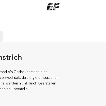
amme
Büros
Üb
e ansehen
Büros in der Nähe
Wer
strich
rend ein Gedankenstrich eine
erwechselt, da sie gleich aussehen,
che werden nicht durch Leerstellen
r eine Leerstelle.