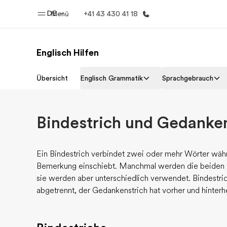
DE
Menü
+41 43 430 41 18
Englisch Hilfen
Home
Progr
Übersicht
Englisch Grammatik
Sprachgebrauch
Willkommen bei EF
Alle Programm
Bindestrich und Gedanken
Ein Bindestrich verbindet zwei oder mehr Wörter wäh
Bemerkung einschiebt. Manchmal werden die beiden v
sie werden aber unterschiedlich verwendet. Bindestri
abgetrennt, der Gedankenstrich hat vorher und hinterhe