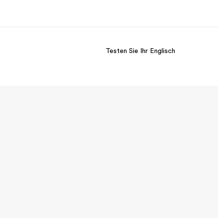
Testen Sie Ihr Englisch
er uns
Karriere
 wir sind
Teil des Teams werden