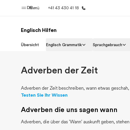
DE
Menü
+41 43 430 41 18
Englisch Hilfen
Home
Progr
Übersicht
Englisch Grammatik
Sprachgebrauch
Willkommen bei EF
Alle Programm
Adverben der Zeit
Adverben der Zeit beschreiben, wann etwas geschah, f
Testen Sie Ihr Wissen
Adverben die uns sagen wann
Adverben, die über das 'Wann' auskunft geben, stehe