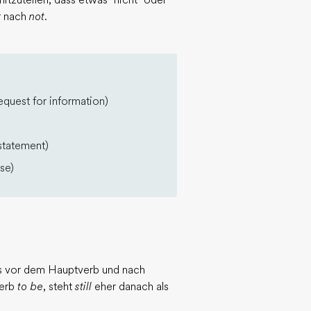
tzuteilen, dass etwas "nicht" oder
r nach
not
.
equest for information)
 statement)
se)
 es vor dem Hauptverb und nach
verb
to be
, steht
still
eher danach als