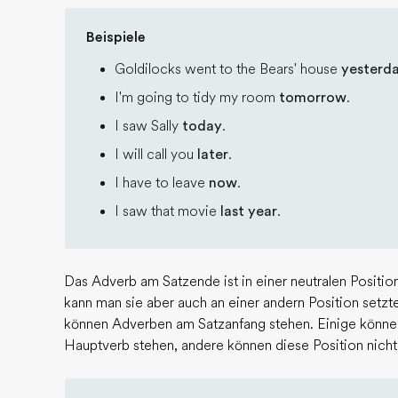
Beispiele
Goldilocks went to the Bears' house
yesterd
I'm going to tidy my room
tomorrow
.
I saw Sally
today
.
I will call you
later
.
I have to leave
now
.
I saw that movie
last year
.
Das Adverb am Satzende ist in einer neutralen Positio
kann man sie aber auch an einer andern Position setz
können Adverben am Satzanfang stehen. Einige können
Hauptverb stehen, andere können diese Position nich