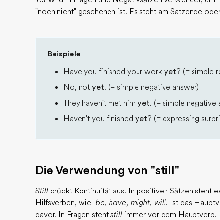
Yet
wird in Fragen und Negativsätzen verwendet, um mi
"noch nicht" geschehen ist. Es steht am Satzende ode
Beispiele
Have you finished your work
yet
? (= simple r
No, not
yet
. (= simple negative answer)
They haven't met him
yet
. (= simple negative
Haven't you finished
yet
? (= expressing surpri
Die Verwendung von "still"
Still
drückt Kontinuität aus. In positiven Sätzen steht
Hilfsverben, wie
be, have, might, will
. Ist das Haupt
davor. In Fragen steht
still
immer vor dem Hauptverb.