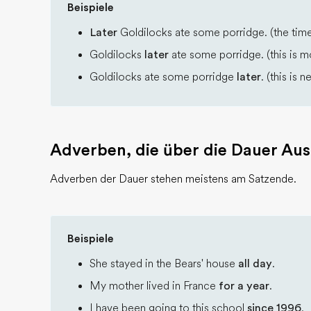
Beispiele
Later
Goldilocks ate some porridge. (the time
Goldilocks
later
ate some porridge. (this is mo
Goldilocks ate some porridge
later
. (this is 
Adverben, die über die Dauer Au
Adverben der Dauer stehen meistens am Satzende.
Beispiele
She stayed in the Bears' house
all day
.
My mother lived in France
for a year
.
I have been going to this school
since 1996
.