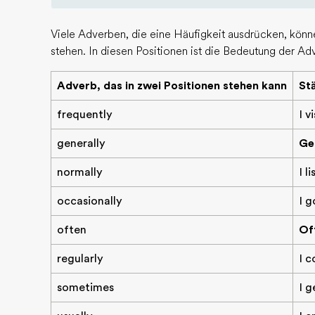
Viele Adverben, die eine Häufigkeit ausdrücken, kön
stehen. In diesen Positionen ist die Bedeutung der Adv
Adverb, das in zwei Positionen stehen kann
St
frequently
I v
generally
Ge
normally
I l
occasionally
I g
often
Of
regularly
I 
sometimes
I g