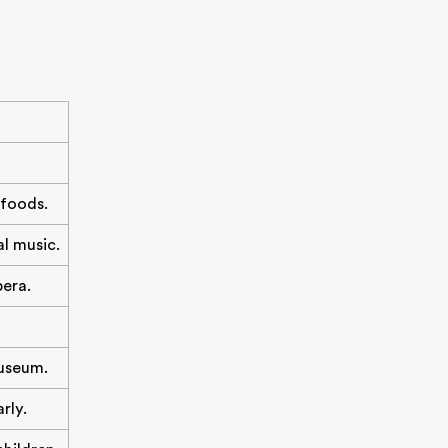
 foods.
al music.
era.
useum.
rly.