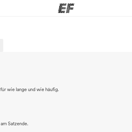
amme
Büros
Üb
e ansehen
Büros in der Nähe
Wer
ür wie lange und wie häufig.
n am Satzende.