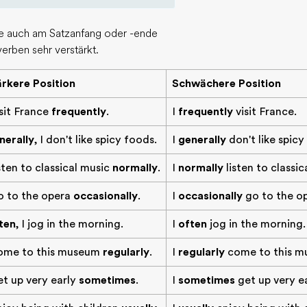
ne auch am Satzanfang oder -ende
erben sehr verstärkt.
ärkere Position
Schwächere Position
isit France
frequently
.
I
frequently
visit France.
nerally
, I don't like spicy foods.
I
generally
don't like spicy
isten to classical music
normally
.
I
normally
listen to classic
o to the opera
occasionally
.
I
occasionally
go to the op
ten
, I jog in the morning.
I
often
jog in the morning.
come to this museum
regularly
.
I
regularly
come to this m
et up very early
sometimes
.
I
sometimes
get up very ea