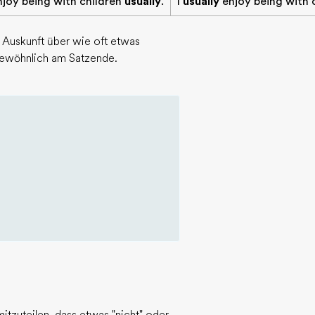
njoy being with children
usually
.
I
usually
enjoy being with c
Auskunft über wie oft etwas
gewöhnlich am Satzende.