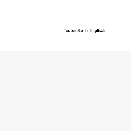
Testen Sie Ihr Englisch
er uns
Karriere
 wir sind
Teil des Teams werden