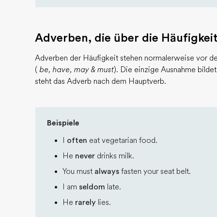
Adverben, die über die Häufigkei
Adverben der Häufigkeit stehen normalerweise vor d
(
be, have, may & must
). Die einzige Ausnahme bildet
steht das Adverb nach dem Hauptverb.
Beispiele
I
often
eat vegetarian food.
He
never
drinks milk.
You must
always
fasten your seat belt.
I am
seldom
late.
He
rarely
lies.