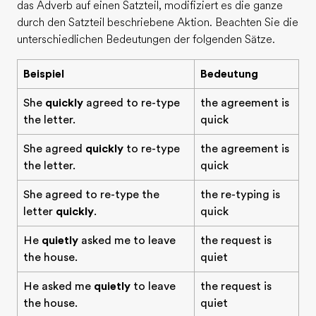
das Adverb auf einen Satzteil, modifiziert es die ganze
durch den Satzteil beschriebene Aktion. Beachten Sie die
unterschiedlichen Bedeutungen der folgenden Sätze.
Beispiel
Bedeutung
She
quickly
agreed to re-type
the agreement is
the letter.
quick
She agreed
quickly
to re-type
the agreement is
the letter.
quick
She agreed to re-type the
the re-typing is
letter
quickly
.
quick
He
quietly
asked me to leave
the request is
the house.
quiet
He asked me
quietly
to leave
the request is
the house.
quiet