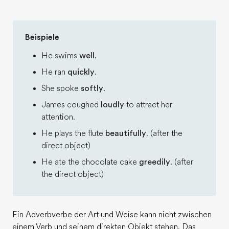
Teil des Teams werden
Beispiele
He swims
well
.
He ran
quickly
.
She spoke
softly
.
James coughed
loudly
to attract her
attention.
He plays the flute
beautifully
. (after the
direct object)
He ate the chocolate cake
greedily
. (after
the direct object)
Ein Adverbverbe der Art und Weise kann nicht zwischen
einem Verb und seinem direkten Objekt stehen. Das