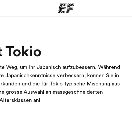
amme
Büros
Üb
 Tokio
e ansehen
Büros in der Nähe
Wer
ivste Weg, um Ihr Japanisch aufzubessern. Während
hre Japanischkenntnisse verbessern, können Sie in
 erkunden und die für Tokio typische Mischung aus
ine grosse Auswahl an massgeschneiderten
Altersklassen an!