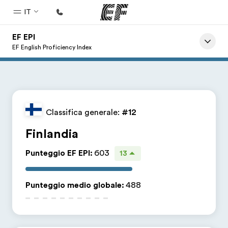
IT
EF EPI
Homepage
EF English Proficiency Index
Benvenuto alla EF
Programmi
Vedi la nostra offerta
Classifica generale:
#12
Uffici
Finlandia
Trova l'ufficio più vicino
Punteggio EF EPI
:
603
13
Chi siamo
La nostra organizzazione
Punteggio medio globale
:
488
Carriera
Lavora con noi