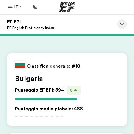
IT
EF EPI
Homepage
EF English Proficiency Index
Benvenuto alla EF
Programmi
Vedi la nostra offerta
Classifica generale:
#18
Uffici
Bulgaria
Trova l'ufficio più vicino
Punteggio EF EPI
:
594
8
Chi siamo
La nostra organizzazione
Punteggio medio globale
:
488
Carriera
Lavora con noi