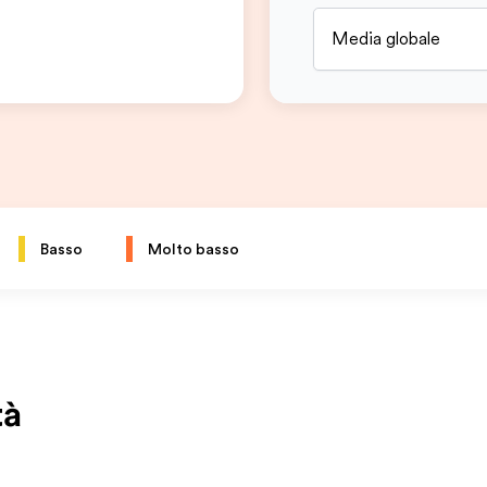
Media globale
Basso
Molto basso
tà