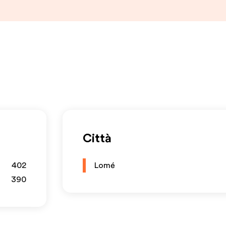
Città
402
Lomé
390