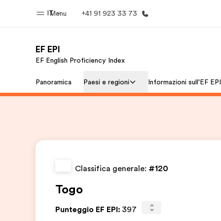
IT
Menu
+41 91 923 33 73
EF EPI
EF English Proficiency Index
Homepage
Progra
Panoramica
Paesi e regioni
Informazioni sull'EF EPI
Benvenuto alla EF
Vedi la nostr
Classifica generale:
#120
Togo
Punteggio EF EPI
:
397