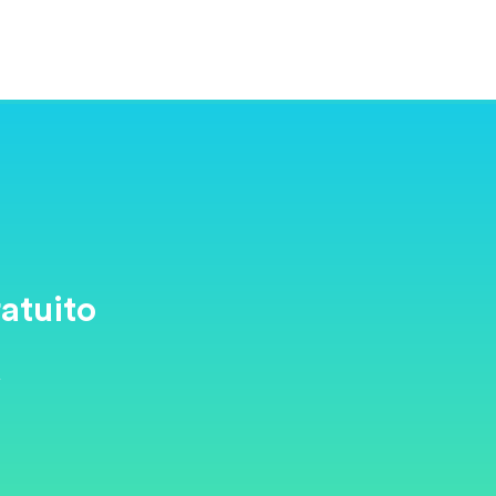
atuito
y