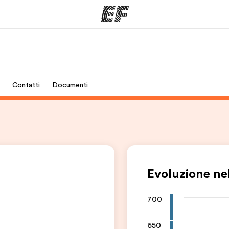
mmi
Uffici
Ch
Contatti
Documenti
a offerta
Trova l'ufficio più vicino
La nostra
Evoluzione nel
700
650