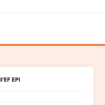
i siamo
Carriera
 organizzazione
Lavora con noi
l'EF EPI