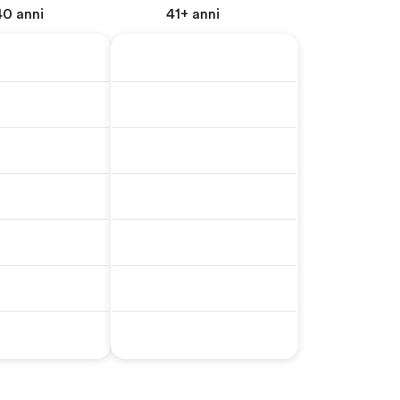
40 anni
41+ anni