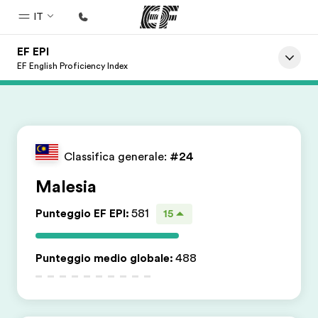
IT
EF EPI
Homepage
EF English Proficiency Index
Benvenuto alla EF
Programmi
Vedi la nostra offerta
Classifica generale:
#24
Uffici
Malesia
Trova l'ufficio più vicino
Punteggio EF EPI
:
581
15
Chi siamo
La nostra organizzazione
Punteggio medio globale
:
488
Carriera
Lavora con noi