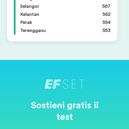
Selangor
567
Kelantan
562
Perak
554
Terengganu
553
Sostieni gratis il
test