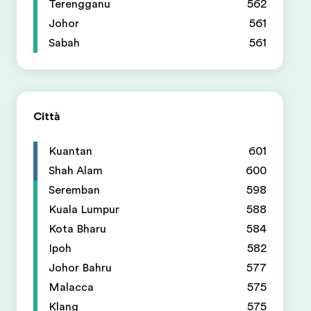
Terengganu
562
Johor
561
Sabah
561
Città
Kuantan
601
Shah Alam
600
Seremban
598
Kuala Lumpur
588
Kota Bharu
584
Ipoh
582
Johor Bahru
577
Malacca
575
Klang
575