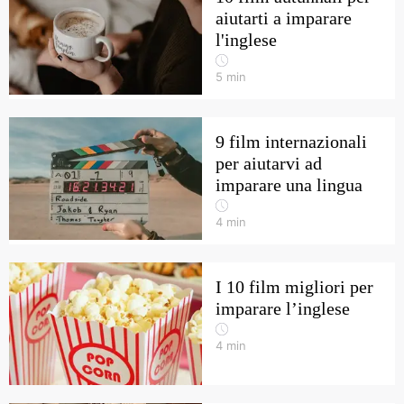
aiutarti a imparare
l'inglese
5
min
9 film internazionali
per aiutarvi ad
imparare una lingua
4
min
I 10 film migliori per
imparare l’inglese
4
min