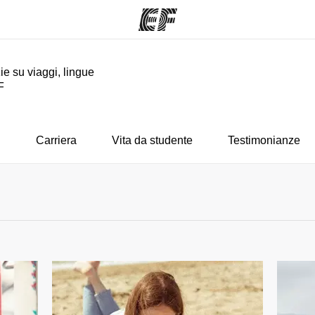
ie su viaggi, lingue
F
mmi
Uffici
Ch
a offerta
Trova l'ufficio più vicino
La nostra
i
Carriera
Vita da studente
Testimonianze