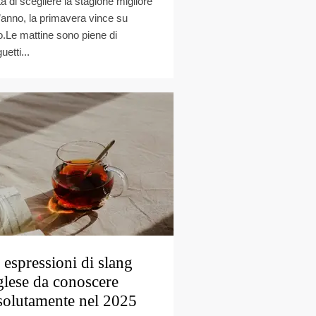
ta di scegliere la stagione migliore
l’anno, la primavera vince su
to.Le mattine sono piene di
uetti...
 espressioni di slang
glese da conoscere
solutamente nel 2025