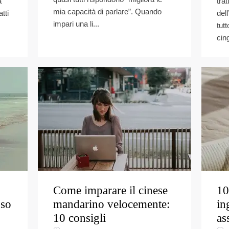
a
trat
mia capacità di parlare”. Quando
tti
del
impari una li...
tut
cing
Come imparare il cinese
10
uso
mandarino velocemente:
in
10 consigli
as