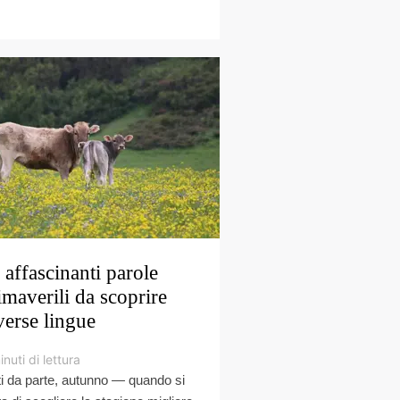
 affascinanti parole
imaverili da scoprire
verse lingue
inuti di lettura
ti da parte, autunno — quando si