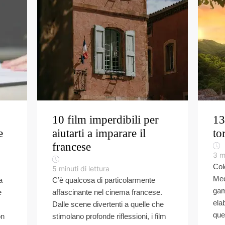
10 film imperdibili per
13
e
aiutarti a imparare il
to
francese
3
m
Col
5
minuti di lettura
Med
a
C’è qualcosa di particolarmente
gam
e
affascinante nel cinema francese.
ela
Dalle scene divertenti a quelle che
que
on
stimolano profonde riflessioni, i film