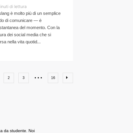
inuti di lettura
slang è molto più di un semplice
o di comunicare — è
istantanea del momento. Con la
tura dei social media che si
rsa nella vita quotid...
2
3
16
ita da studente. Noi