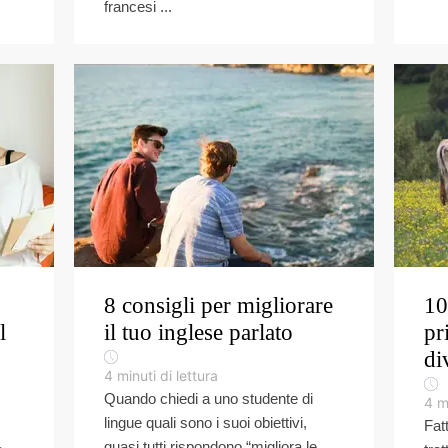
francesi ...
8 consigli per migliorare
10
l
il tuo inglese parlato
pr
di
4
minuti di lettura
Quando chiedi a uno studente di
4
m
lingue quali sono i suoi obiettivi,
Fat
quasi tutti rispondono “migliora le