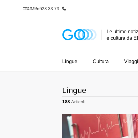
+41 91 923 33 73
Menu
Le ultime notiz
e cultura da E
Homepage
Progra
Benvenuto alla EF
Vedi la nostr
Lingue
Cultura
Viagg
Lingue
188
Articoli