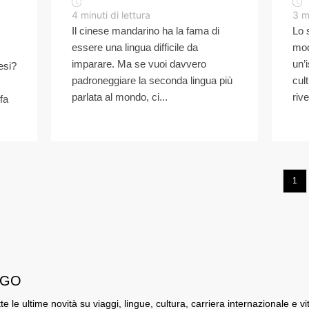
4
minuti di lettura
3
m
Il cinese mandarino ha la fama di
Lo 
essere una lingua difficile da
mod
imparare. Ma se vuoi davvero
un’
esi?
padroneggiare la seconda lingua più
cul
parlata al mondo, ci...
rive
fa
1
i GO
utte le ultime novità su viaggi, lingue, cultura, carriera internazionale e v