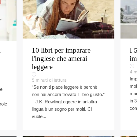
10 libri per imparare
I 
e
l'inglese che amerai
im
leggere
4
m
Imp
5
minuti di lettura
mol
“Se non ti piace leggere è perchè
ne
mad
non hai ancora trovato il libro giusto.”
in 
– J.K. RowlingLeggere in un'altra
role
com
lingua è un sogno per molti. Ci
vuole...