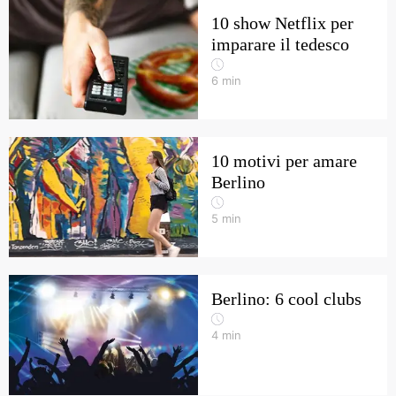
10 show Netflix per
imparare il tedesco
6
min
10 motivi per amare
Berlino
5
min
Berlino: 6 cool clubs
4
min