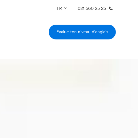
FR
021 560 25 25
Evalue ton niveau d'anglais
os de nous
EF recrute
mmes-nous ?
Rejoignez nos équipes