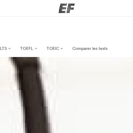
mmes
Bureaux
A prop
res
Trouver un bureau
Qui so
ELTS
TOEFL
TOEIC
Comparer les tests