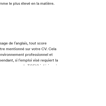
mme le plus élevé en la matière.
sage de l'anglais, tout score
tre mentionné sur votre CV. Cela
 environnement professionnel et
dant, si l'emploi visé requiert la
onner un score de TOEIC inférieur à
uer du tout, car un score compris
e mentionnez pas de score de TOEIC
et de rédaction du TOEIC à des fins
périeur ou égal à 360 à ce test vous
ut score supérieur à 360 doit