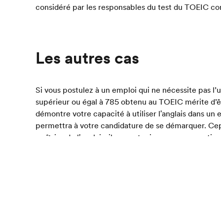
considéré par les responsables du test du TOEIC co
Les autres cas
Si vous postulez à un emploi qui ne nécessite pas l’u
supérieur ou égal à 785 obtenu au TOEIC mérite d’ê
démontre votre capacité à utiliser l'anglais dans un
permettra à votre candidature de se démarquer. Cepen
maîtrise de l'anglais, il ne vaut mieux ne pas menti
900. Il est préférable, dans ce cas, de ne rien indiq
entre 785 et 900 affaiblirait votre candidature. N
inférieur à 785 sur votre CV.
Il est plus rare de passer le test d’expression orale 
professionnelles, mais si vous le faites, un score su
conférera le niveau de compétence le plus élevé. To