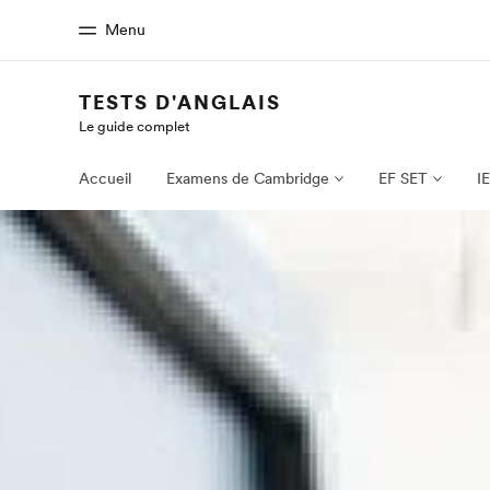
Menu
TESTS D'ANGLAIS
Le guide complet
Accueil
Progra
Bienvenue chez EF
Nos off
Accueil
Examens de Cambridge
EF SET
I