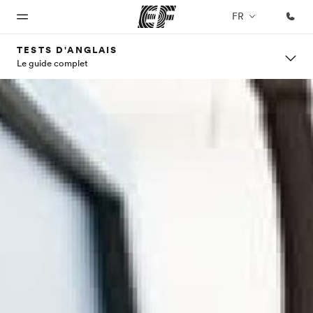
FR
TESTS D'ANGLAIS
Le guide complet
Accueil
Programmes
Bureaux
A
EF
propos
recrute
Bienvenue
Nos offres
Trouver un
chez EF
bureau
de
Rejoignez
nos
nous
équipes
Qui
sommes-
nous ?