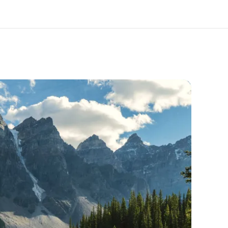
os de nous
EF recrute
mmes-nous ?
Rejoignez nos équipes