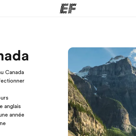
mmes
Bureaux
A prop
anada
res
Trouver un bureau
Qui so
 au Canada
fectionner
ours
e anglais
une année
une