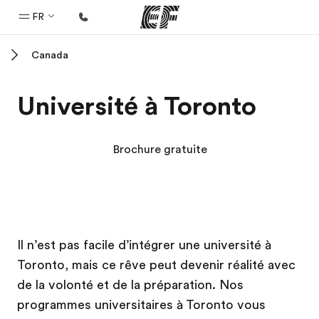
FR
Canada
Accueil
Bienvenue chez EF
Université à Toronto
Programmes
Nos offres
Brochure gratuite
Bureaux
Trouver un bureau
A propos de nous
Campus EF
Campus EF
Campus EF
Campus EF
Il n’est pas facile d’intégrer une université à
Qui sommes-nous ?
Toronto, mais ce rêve peut devenir réalité avec
EF recrute
de la volonté et de la préparation. Nos
Rejoignez nos équipes
programmes universitaires à Toronto vous