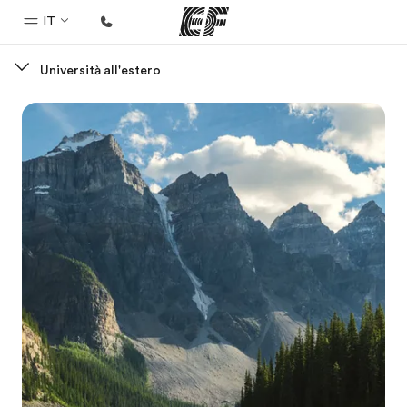
IT
Università all'estero
Homepage
Benvenuto alla EF
Programmi
Vedi la nostra offerta
Uffici
Trova l'ufficio più vicino
Chi siamo
La nostra organizzazione
Carriera
Lavora con noi