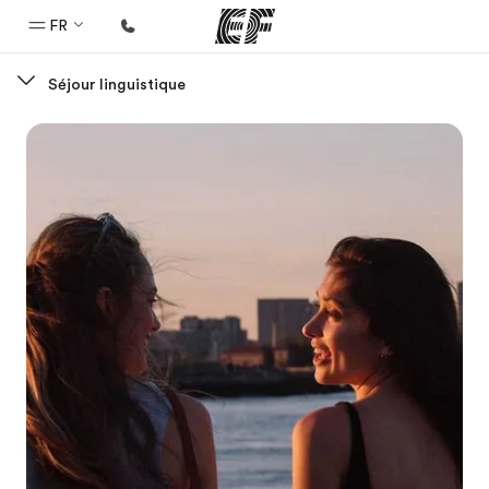
FR
Séjour linguistique
Accueil
Bienvenue chez EF
Programmes
Nos offres
Bureaux
Trouver un bureau
A propos de nous
Qui sommes-nous ?
EF recrute
Rejoignez nos équipes