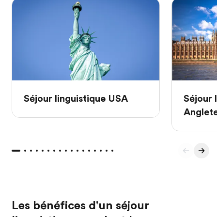
Séjour linguistique USA
Séjour 
Anglet
Les bénéfices d'un séjour