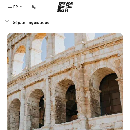
FR
Séjour linguistique
Accueil
Bienvenue chez EF
Programmes
Nos offres
Bureaux
Trouver un bureau
A propos de nous
Qui sommes-nous ?
EF recrute
Rejoignez nos équipes