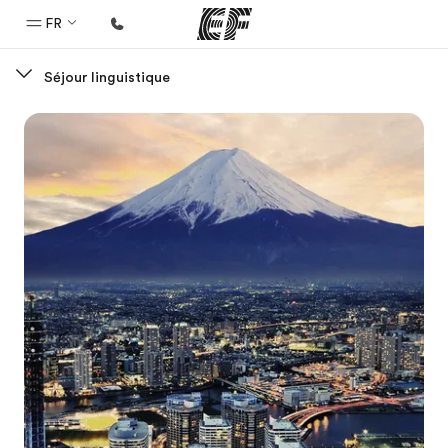
FR
Séjour linguistique
Accueil
Bienvenue chez EF
Programmes
Nos offres
Bureaux
Trouver un bureau
A propos de nous
Qui sommes-nous ?
EF recrute
Rejoignez nos équipes