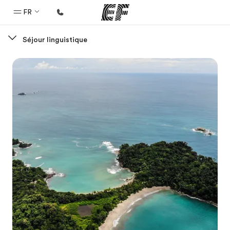
FR
Séjour linguistique
Accueil
Bienvenue chez EF
Programmes
Nos offres
Bureaux
Trouver un bureau
A propos de nous
Qui sommes-nous ?
EF recrute
Rejoignez nos équipes