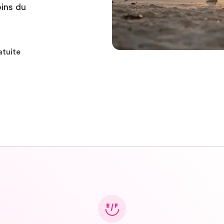
oins du
atuite