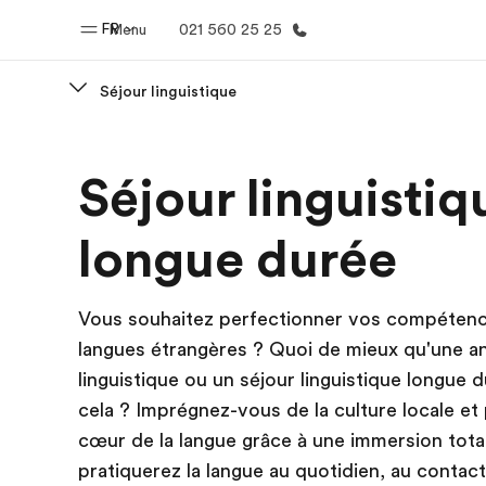
FR
Menu
021 560 25 25
Séjour linguistique
Accueil
Progra
Séjour linguistiq
Bienvenue chez EF
Nos off
longue durée
Vous souhaitez perfectionner vos compéten
langues étrangères ? Quoi de mieux qu'une a
linguistique ou un séjour linguistique longue 
cela ? Imprégnez-vous de la culture locale et
cœur de la langue grâce à une immersion tota
pratiquerez la langue au quotidien, au contac