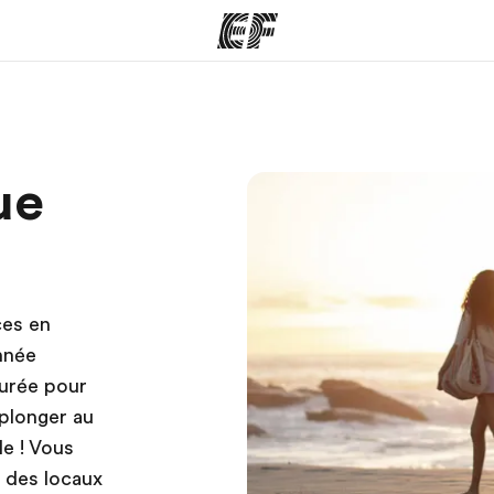
mmes
Bureaux
A prop
ue
res
Trouver un bureau
Qui so
ces en
nnée
durée pour
 plonger au
le ! Vous
t des locaux