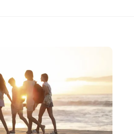
os de nous
EF recrute
mmes-nous ?
Rejoignez nos équipes