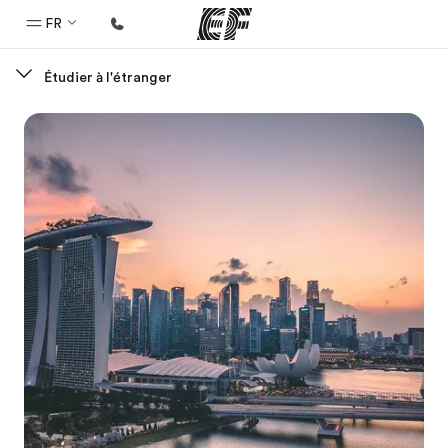
FR
Étudier à l'étranger
Accueil
Bienvenue chez EF
Programmes
Nos offres
Bureaux
Trouver un bureau
A propos de nous
Qui sommes-nous ?
EF recrute
Rejoignez nos équipes