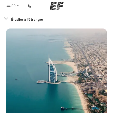
FR
Étudier à l'étranger
Accueil
Bienvenue chez EF
Programmes
Nos offres
Bureaux
Trouver un bureau
A propos de nous
Qui sommes-nous ?
EF recrute
Rejoignez nos équipes