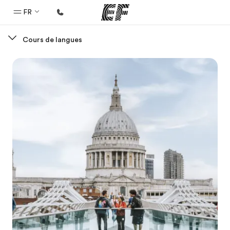
FR
Cours de langues
Accueil
Bienvenue chez EF
Programmes
Nos offres
Bureaux
Trouver un bureau
A propos de nous
Qui sommes-nous ?
EF recrute
Rejoignez nos équipes