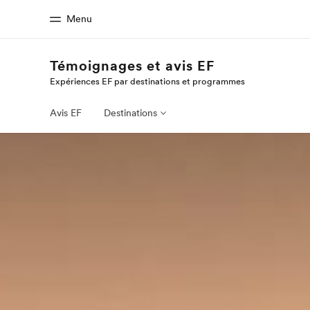
Menu
Témoignages et avis EF
Expériences EF par destinations et programmes
Accueil
Progra
Bienvenue chez EF
Nos off
Avis EF
Destinations