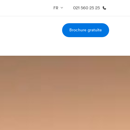
FR
021 560 25 25
Brochure gratuite
os de nous
EF recrute
mmes-nous ?
Rejoignez nos équipes