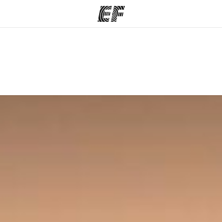
mmes
Bureaux
A prop
res
Trouver un bureau
Qui so