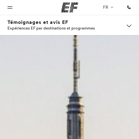
FR
Témoignages et avis EF
Expériences EF par destinations et programmes
Accueil
Programmes
Bureaux
A
EF
propos
recrute
Bienvenue
Nos offres
Trouver un
chez EF
bureau
de
Rejoignez
nos
nous
équipes
Qui
sommes-
nous ?