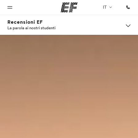
IT
Recensioni EF
La parola ai nostri studenti
Homepage
Programmi
Uffici
Chi siamo
Carriera
Benvenuto alla
Vedi la nostra
Trova
La nostra
Lavora con
EF
offerta
l'ufficio
organizzazione
noi
più
vicino