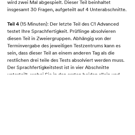
wird zwei Mal abgespielt. Dieser Teil beinhaltet
insgesamt 30 Fragen, aufgeteilt auf 4 Unterabschnitte.
Teil 4
(15 Minuten): Der letzte Teil des C1 Advanced
testet Ihre Sprachfertigkeit. Prüflinge absolvieren
diesen Teil in Zweiergruppen. Abhängig von der
Terminvergabe des jeweiligen Testzentrums kann es
sein, dass dieser Teil an einem anderen Tag als die
restlichen drei teile des Tests absolviert werden muss.
Der Sprachfertigkeitstest ist in vier Abschnitte
unterteilt, wobei Sie in den ersten beiden allein und
mit dem Prüfer sprechen müssen. In den letzten
beiden müssen Sie sich mit dem zweiten Kandidaten
Testen Sie Ihr Englisch
unterhalten. Ein zweiter Prüfer ist anwesend und
macht sich Notizen, beteiligt sich aber nicht am
Gespräch.