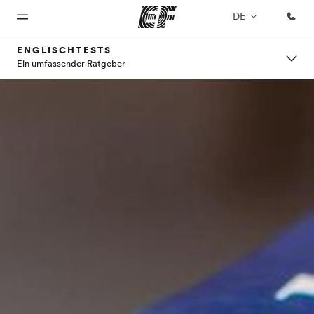
DE
ENGLISCHTESTS
Ein umfassender Ratgeber
Home
Programme
Büros
Über
Karriere
uns
Willkommen
Alle Programme
Büros in
Teil des
bei EF
ansehen
der Nähe
Teams
Wer wir
werden
sind