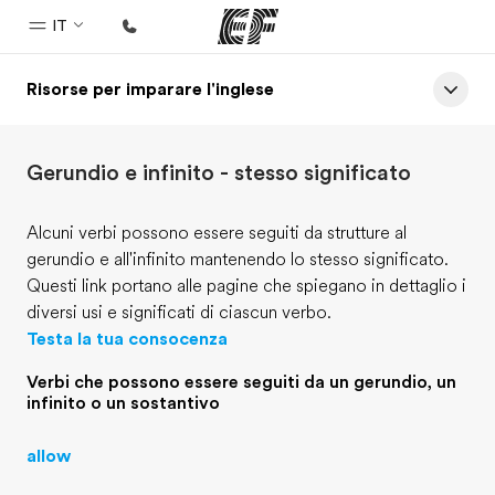
IT
Risorse per imparare l'inglese
Homepage
Benvenuto alla EF
Gerundio e infinito - stesso significato
Programmi
Vedi la nostra offerta
Alcuni verbi possono essere seguiti da strutture al
gerundio e all'infinito mantenendo lo stesso significato.
Uffici
Questi link portano alle pagine che spiegano in dettaglio i
Trova l'ufficio più vicino
diversi usi e significati di ciascun verbo.
Testa la tua consocenza
Chi siamo
La nostra organizzazione
Verbi che possono essere seguiti da un gerundio, un
infinito o un sostantivo
Carriera
allow
Lavora con noi