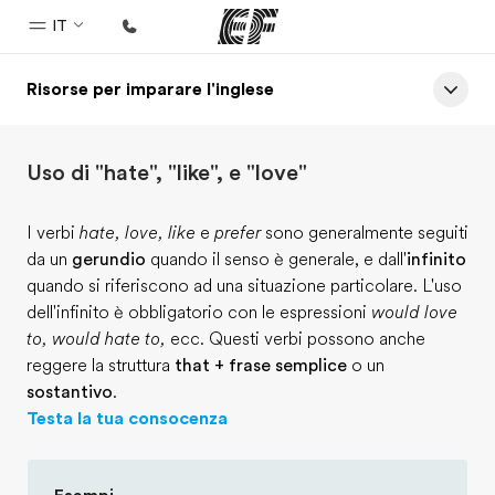
IT
Risorse per imparare l'inglese
Homepage
Benvenuto alla EF
Uso di "hate", "like", e "love"
Programmi
Vedi la nostra offerta
I verbi
hate, love, like
e
prefer
sono generalmente seguiti
da un
gerundio
quando il senso è generale, e dall'
infinito
Uffici
quando si riferiscono ad una situazione particolare. L'uso
Trova l'ufficio più vicino
dell'infinito è obbligatorio con le espressioni
would love
to, would hate to,
ecc. Questi verbi possono anche
Chi siamo
reggere la struttura
that + frase semplice
o un
La nostra organizzazione
sostantivo
.
Testa la tua consocenza
Carriera
Lavora con noi