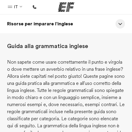
IT
Risorse per imparare l'inglese
Homepage
Benvenuto alla EF
Guida alla grammatica inglese
Programmi
Vedi la nostra offerta
Non sapete come usare correttamente il punto e virgola
o dove mettere un avverbio relativo in una frase inglese?
Uffici
Allora siete capitati nel posto giusto! Queste pagine sono
Trova l'ufficio più vicino
una guida pratica alla grammatica e all'uso corretto della
lingua inglese. Tutte le regole grammaticali sono spiegate
Chi siamo
in modo chiaro e con un linguaggio semplice, insieme a
La nostra organizzazione
numerosi esempi e, dove necessario, esempi contrari. Le
regole grammaticali incluse nella presente guida sono
Carriera
classificate per categoria. Le categorie sono elencate
Lavora con noi
qui di seguito. La grammatica della lingua inglese non è