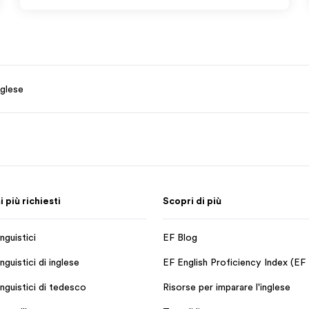
nglese
più richiesti
Scopri di più
nguistici
EF Blog
nguistici di inglese
EF English Proficiency Index (EF
inguistici di tedesco
Risorse per imparare l'inglese