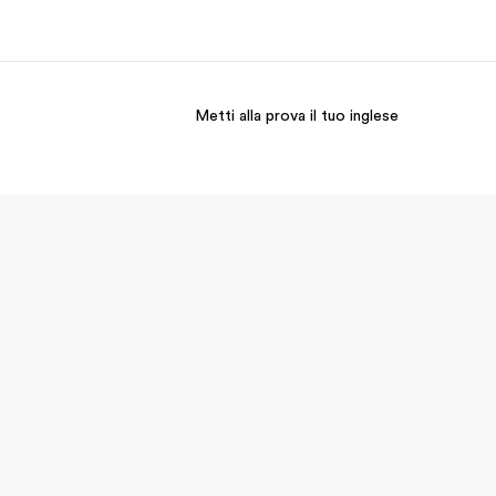
Metti alla prova il tuo inglese
i siamo
Carriera
 organizzazione
Lavora con noi