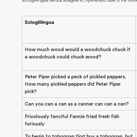
scioglilingua senza sbagliarvi, ripetetelo due o tre vol
Scioglilingua
How much wood would a woodchuck chuck if
a woodchuck could chuck wood?
Peter Piper picked a peck of pickled peppers.
How many pickled peppers did Peter Piper
pick?
Can you can a can as a canner can can a can?
Frivolously fanciful Fannie fried fresh fish
furiously
To begin to toboggan first buy a toboggan, but