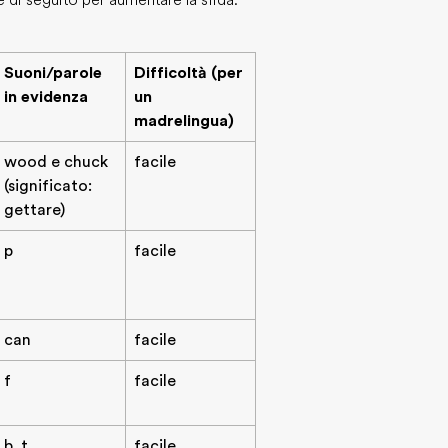
te di seguito per aumentare la sfida.
Suoni/parole
Difficoltà (per
in evidenza
un
madrelingua)
wood e chuck
facile
(significato:
gettare)
p
facile
can
facile
f
facile
b, t
facile