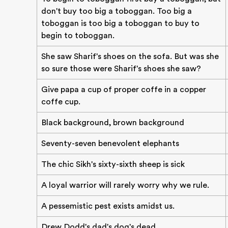
don't buy too big a toboggan. Too big a
toboggan is too big a toboggan to buy to
begin to toboggan.
She saw Sharif's shoes on the sofa. But was she
so sure those were Sharif's shoes she saw?
Give papa a cup of proper coffe in a copper
coffe cup.
Black background, brown background
Seventy-seven benevolent elephants
The chic Sikh's sixty-sixth sheep is sick
A loyal warrior will rarely worry why we rule.
A pessemistic pest exists amidst us.
Drew Dodd's dad's dog's dead.