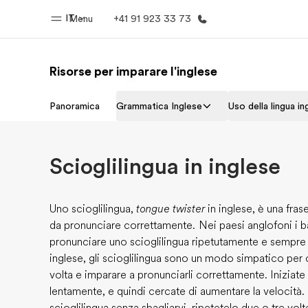
IT
Menu
+41 91 923 33 73
Risorse per imparare l'inglese
Homepage
Progra
Panoramica
Grammatica Inglese
Uso della lingua in
Benvenuto alla EF
Vedi la nostr
Scioglilingua in inglese
Uno scioglilingua,
tongue twister
in inglese, è una fras
da pronunciare correttamente
.
Nei paesi anglofoni i b
pronunciare uno scioglilingua ripetutamente e sempre 
inglese, gli scioglilingua sono un modo simpatico per 
volta e imparare a pronunciarli correttamente. Iniziate
lentamente, e quindi cercate di aumentare la velocità.