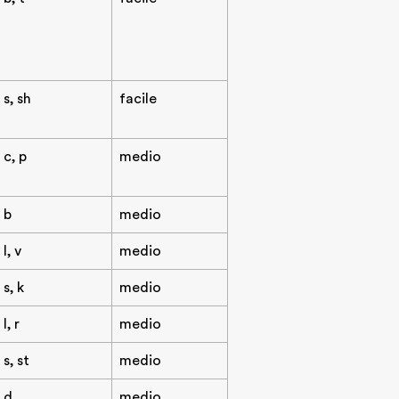
s, sh
facile
c, p
medio
b
medio
l, v
medio
s, k
medio
l, r
medio
s, st
medio
d
medio