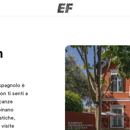
mmi
Uffici
Ch
n
a offerta
Trova l'ufficio più vicino
La nostra
 spagnolo è
n ti senti a
acanze
binano
atiche,
 visite