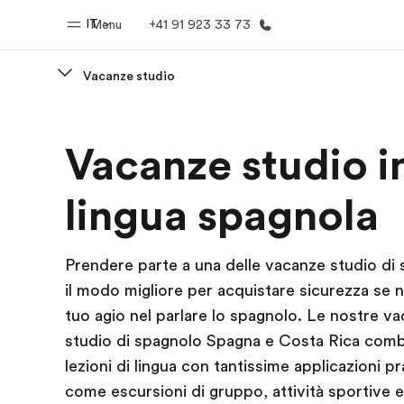
IT
Menu
+41 91 923 33 73
Vacanze studio
Homepage
Progra
Vacanze studio i
Benvenuto alla EF
Vedi la nostr
lingua spagnola
Prendere parte a una delle vacanze studio di
il modo migliore per acquistare sicurezza se no
tuo agio nel parlare lo spagnolo. Le nostre v
studio di spagnolo Spagna e Costa Rica com
lezioni di lingua con tantissime applicazioni pr
come escursioni di gruppo, attività sportive e