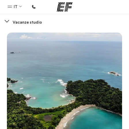
IT
Vacanze studio
Homepage
Benvenuto alla EF
Programmi
Vedi la nostra offerta
Uffici
Trova l'ufficio più vicino
Chi siamo
La nostra organizzazione
Carriera
Lavora con noi