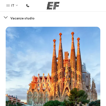
IT
Vacanze studio
Homepage
Benvenuto alla EF
Programmi
Vedi la nostra offerta
Uffici
Trova l'ufficio più vicino
Chi siamo
La nostra organizzazione
Carriera
Lavora con noi