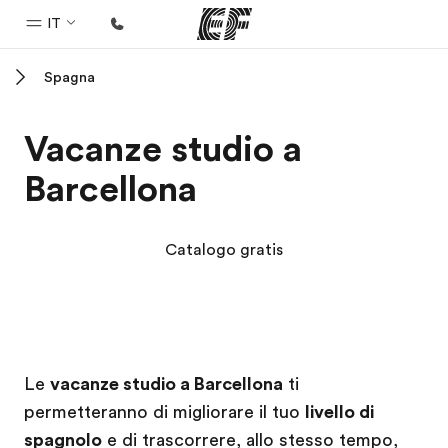
IT
Spagna
Homepage
Benvenuto alla EF
Vacanze studio a
Programmi
Barcellona
Vedi la nostra offerta
Uffici
Catalogo gratis
Trova l'ufficio più vicino
Chi siamo
La nostra organizzazione
Campus EF
Campus EF
Carriera
Le
vacanze studio a Barcellona
ti
permetteranno di migliorare il tuo
livello di
Lavora con noi
spagnolo
e di trascorrere, allo stesso tempo,