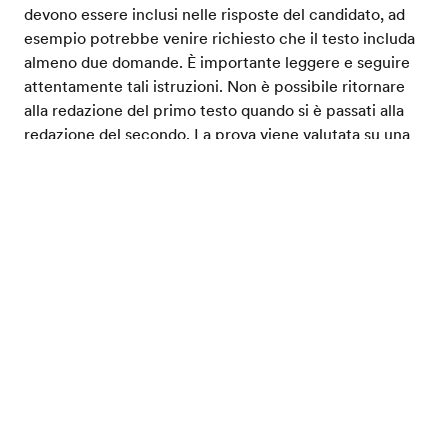
devono essere inclusi nelle risposte del candidato, ad
esempio potrebbe venire richiesto che il testo includa
almeno due domande. È importante leggere e seguire
attentamente tali istruzioni. Non è possibile ritornare
alla redazione del primo testo quando si è passati alla
redazione del secondo. La prova viene valutata su una
scala da 0 a 4 per ogni domanda. Il punteggio
assegnato valuta non solo la qualità della redazione in
Metti alla prova il tuo inglese
inglese, ma anche l'organizzazione del messaggio.
Queste sono le domande 6 e 7.
Parte 3
– In questa parte della prova di produzione
scritta TOEIC il candidato deve redigere un saggio su
un argomento indicato. La redazione del saggio
argomentativo non richiede conoscenze pregresse
particolari. I candidati hanno 30 minuti per preparare,
redigere e rivedere il saggio. La prova viene valutata su
una scala da 0 a 5 sulla base della chiarezza di
esposizione della tesi, della grammatica e della