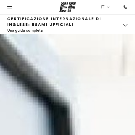
IT
CERTIFICAZIONE INTERNAZIONALE DI
INGLESE: ESAMI UFFICIALI
Una guida completa
Homepage
Programmi
Uffici
Chi siamo
Carriera
Benvenuto alla
Vedi la nostra
Trova
La nostra
Lavora con
EF
offerta
l'ufficio
organizzazione
noi
più
vicino