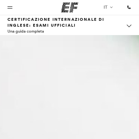
IT
CERTIFICAZIONE INTERNAZIONALE DI
INGLESE: ESAMI UFFICIALI
Una guida completa
Homepage
Programmi
Uffici
Chi siamo
Carriera
Benvenuto alla
Vedi la nostra
Trova
La nostra
Lavora con
EF
offerta
l'ufficio
organizzazione
noi
più
vicino