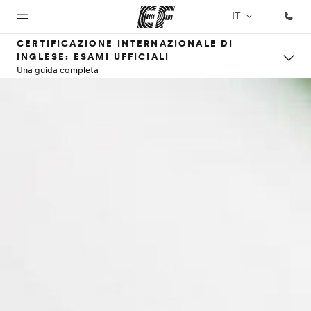
IT
CERTIFICAZIONE INTERNAZIONALE DI
INGLESE: ESAMI UFFICIALI
Una guida completa
Homepage
Programmi
Uffici
Chi siamo
Carriera
Benvenuto alla
Vedi la nostra
Trova
La nostra
Lavora con
EF
offerta
l'ufficio
organizzazione
noi
più
vicino