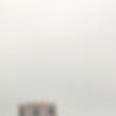
Qui sommes-nous ?
EF recrute
Rejoignez nos équipes