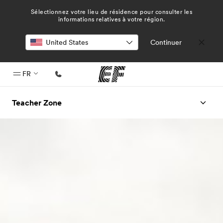
Sélectionnez votre lieu de résidence pour consulter les
informations relatives à votre région.
Continuer
FR
Accueil
Teacher Zone
Bienvenue chez EF
Programmes
Nos offres
Bureaux
Trouver un bureau
A propos de nous