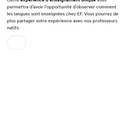
permettra d'avoir l'opportunité d'observer comment
les langues sont enseignées chez EF. Vous pourrez de
plus partager votre expérience avec nos professeurs
natifs.
Choisissez le cours parfait pour vos
étudiants
Nous vous garantissons que vos élèves feront des
progrès linguistiques grâce à notre méthode
d'apprentissage innovante qui combine des leçons en
classe, des outils interactifs et une immersion
culturelle.