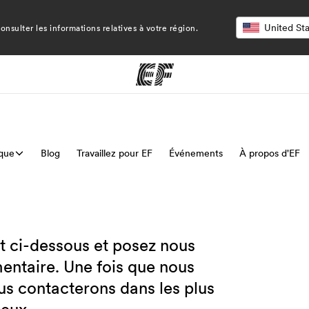
nsulter les informations relatives à votre région.
ique
mmes
Blog
Travaillez pour EF
Bureaux
Événements
À propos d'EF
A prop
res
Trouver un bureau
Qui so
t ci-dessous et posez nous
entaire. Une fois que nous
s contacterons dans les plus