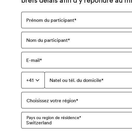
brefs délais afin d'y répondre au m
Prénom du participant
*
Nom du participant
*
E-mail
*
+41
Natel ou tél. du domicile
*
Choisissez votre région
*
Pays ou region de résidence
*
Switzerland