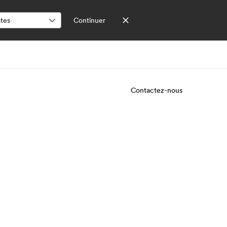
Continuer
Contactez-nous
os de nous
EF recrute
mmes-nous ?
Rejoignez nos équipes