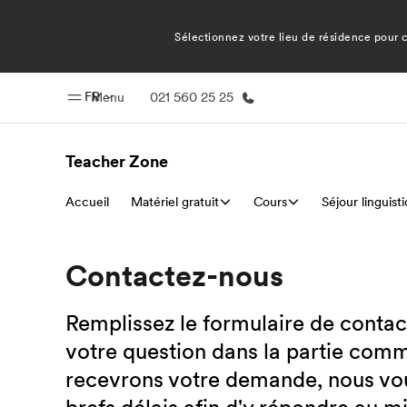
Sélectionnez votre lieu de résidence pour co
FR
Menu
021 560 25 25
Teacher Zone
Accueil
Matériel gratuit
Accueil
Cours
Séjour linguist
Progra
Bienvenue chez EF
Nos off
Contactez-nous
Remplissez le formulaire de contac
votre question dans la partie comm
recevrons votre demande, nous vou