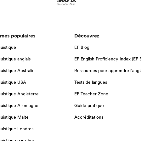
mes populaires
Découvrez
guistique
EF Blog
guistique anglais
EF English Proficiency Index (EF 
guistique Australie
Ressources pour apprendre l'angl
guistique USA
Tests de langues
guistique Angleterre
EF Teacher Zone
nguistique Allemagne
Guide pratique
guistique Malte
Accréditations
guistique Londres
guistique pas cher