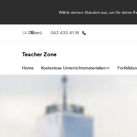
Wähle deinen Standort aus, um für deine R
DE
Menü
043 430 41 18
Teacher Zone
Home
Kostenlose Unterrichtsmaterialien
Home
Progr
Fortbildu
Willkommen bei EF
Alle Programm