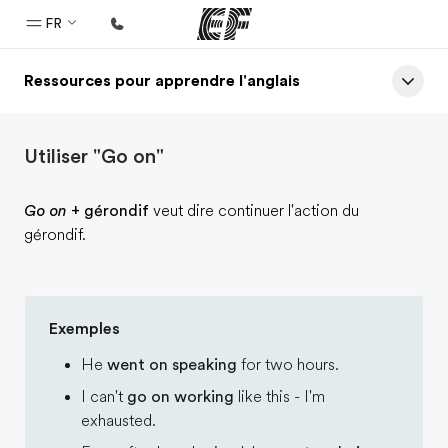
FR
Ressources pour apprendre l'anglais
Accueil
Bienvenue chez EF
Utiliser "Go on"
Programmes
Nos offres
Go on
+ gérondif
veut dire continuer l'action du
gérondif.
Bureaux
Trouver un bureau
A propos de nous
Exemples
Qui sommes-nous ?
He
went on speaking
for two hours.
EF recrute
I can't
go on working
like this - I'm
Rejoignez nos équipes
exhausted.