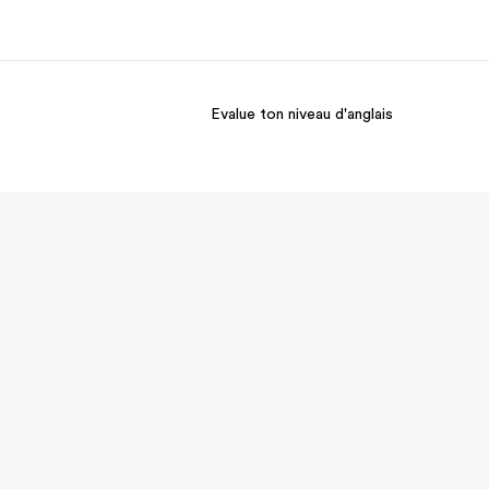
Evalue ton niveau d'anglais
os de nous
EF recrute
mmes-nous ?
Rejoignez nos équipes