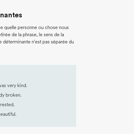
inantes
e quelle personne ou chose nous
tirée de la phrase, le sens de la
e déterminante n'est pas séparée du
.
as very kind.
ady broken.
rested.
autiful.