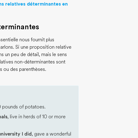
ns relatives déterminantes en
éterminantes
entielle nous fournit plus
rlons. Si une proposition relative
s un peu de détail, mais le sens
elatives non-déterminantes sont
es ou des parenthèses.
10 pounds of potatoes.
mals
, live in herds of 10 or more
iversity I did
, gave a wonderful