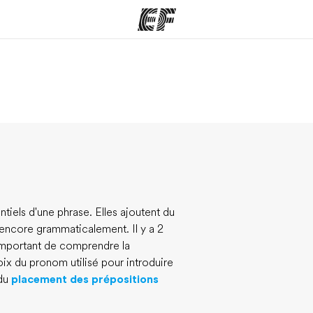
mmes
Bureaux
A prop
res
Trouver un bureau
Qui so
tiels d'une phrase. Elles ajoutent du
e encore grammaticalement. Il y a 2
t important de comprendre la
hoix du pronom utilisé pour introduire
 du
placement des prépositions