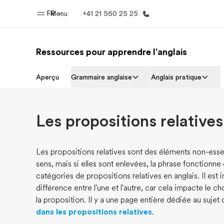
FR
Menu
+41 21 560 25 25
Ressources pour apprendre l'anglais
Accueil
Progra
Aperçu
Grammaire anglaise
Anglais pratique
Bienvenue chez EF
Nos off
Les propositions relatives
Les propositions relatives sont des éléments non-essen
sens, mais si elles sont enlevées, la phrase fonctionn
catégories de propositions relatives en anglais. Il es
différence entre l'une et l'autre, car cela impacte le c
la proposition. Il y a une page entière dédiée au sujet
dans les propositions relatives
.