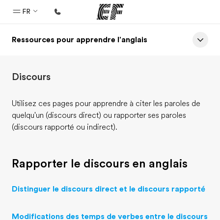
FR
Ressources pour apprendre l'anglais
Accueil
Bienvenue chez EF
Discours
Programmes
Nos offres
Utilisez ces pages pour apprendre à citer les paroles de
quelqu'un (discours direct) ou rapporter ses paroles
Bureaux
(discours rapporté ou indirect).
Trouver un bureau
A propos de nous
Rapporter le discours en anglais
Qui sommes-nous ?
EF recrute
Distinguer le discours direct et le discours rapporté
Rejoignez nos équipes
Modifications des temps de verbes entre le discours