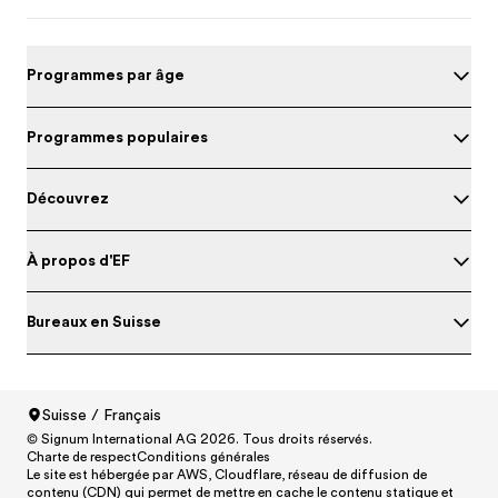
Programmes par âge
Programmes populaires
Découvrez
À propos d'EF
Bureaux en Suisse
Suisse / Français
Evalue ton niveau d'anglais
© Signum International AG 2026. Tous droits réservés.
North America
/
Canada / English
Charte de respect
Conditions générales
North America
/
Canada / Français
Le site est hébergée par AWS, Cloudflare, réseau de diffusion de
contenu (CDN) qui permet de mettre en cache le contenu statique et
North America
/
México / Español