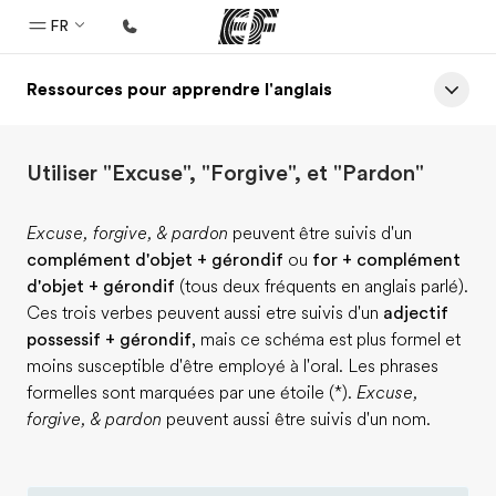
FR
Ressources pour apprendre l'anglais
Accueil
Bienvenue chez EF
Utiliser "Excuse", "Forgive", et "Pardon"
Programmes
Nos offres
Excuse, forgive, & pardon
peuvent être suivis d'un
complément d'objet + gérondif
ou
for + complément
Bureaux
d'objet + gérondif
(tous deux fréquents en anglais parlé).
Trouver un bureau
Ces trois verbes peuvent aussi etre suivis d'un
adjectif
possessif + gérondif
, mais ce schéma est plus formel et
A propos de nous
moins susceptible d'être employé à l'oral. Les phrases
Qui sommes-nous ?
formelles sont marquées par une étoile (*).
Excuse,
forgive, & pardon
peuvent aussi être suivis d'un nom.
EF recrute
Rejoignez nos équipes