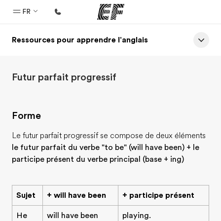
FR
Ressources pour apprendre l'anglais
Accueil
Bienvenue chez EF
Futur parfait progressif
Programmes
Nos offres
Forme
Bureaux
Trouver un bureau
Le futur parfait progressif se compose de deux éléments
le futur parfait du verbe "to be" (will have been) + le
A propos de nous
participe présent du verbe principal (base + ing)
Qui sommes-nous ?
EF recrute
Sujet
+ will have been
+ participe présent
Rejoignez nos équipes
He
will have been
playing.