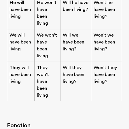
He will
He won't
Will he have
Won't he
have been
have
been living?
have been
living
been
living?
living
We will
We won't
Will we
Won't we
have been
have
have been
have been
living
been
living?
living?
living
They will
They
Will they
Won't they
have been
won't
have been
have been
living
have
living?
living?
been
living
Fonction